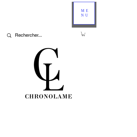
ME
NU