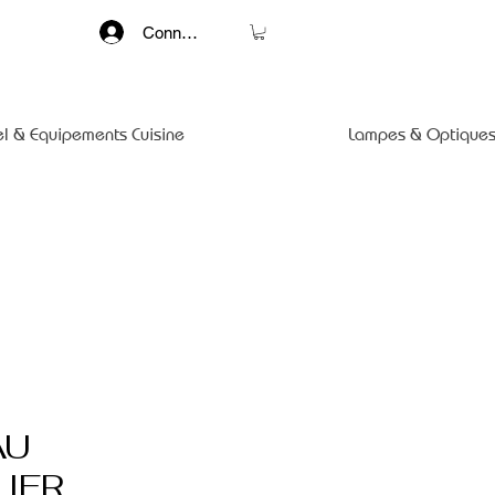
Connexion
el & Equipements Cuisine
Lampes & Optiques
AU
IER