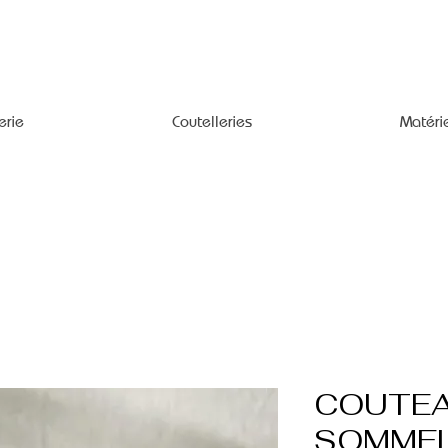
erie
Coutelleries
Matéri
COUTE
SOMMEL