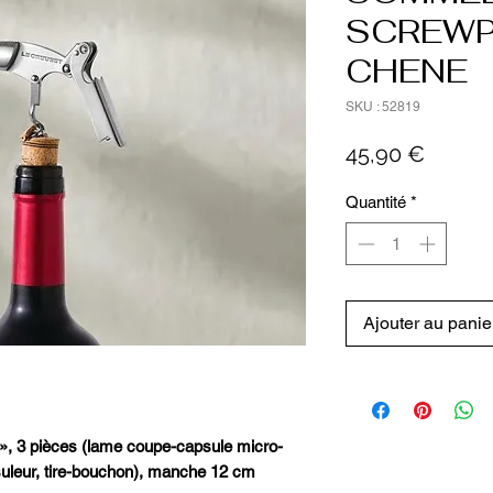
SCREWP
CHENE
SKU : 52819
Prix
45,90 €
Quantité
*
Ajouter au panie
 3 pièces (lame coupe-capsule micro-
suleur, tire-bouchon), manche 12 cm