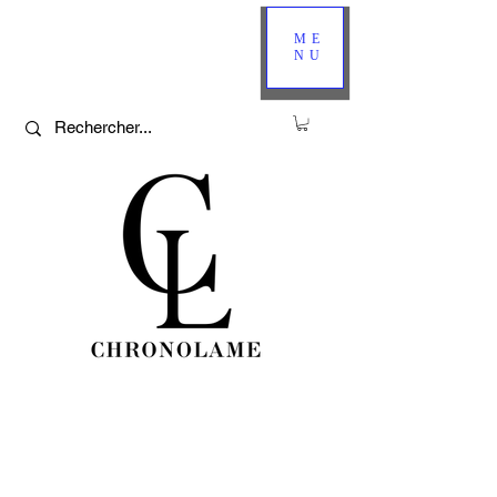
ME
NU