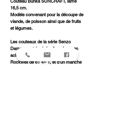
Couteau Bunka SUNCRAFT, lame
16,5 cm.
Modèle convenant pour la découpe de
viande, de poisson ainsi que de fruits
et légumes.
Les couteaux de la série Senzo
Damas sont équipés d'une lame en
acier VG-10 damas d'une dureté
Rockwell de 61 +/- 1, et d'un manche
de forme octogonale en bois de pakka
avec intercalaire blanc.
Ce couteau ne va pas au lave-
vaisselle.