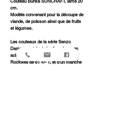
Couteau Bunka SUNCRAFT, lame 20
cm.
Modèle convenant pour la découpe de
viande, de poisson ainsi que de fruits
et légumes.
Les couteaux de la série Senzo
Damas sont équipés d'une lame en
acier VG-10 damas d'une dureté
Rockwell de 61 +/- 1, et d'un manche
de forme octogonale en bois de pakka
avec intercalaire blanc.
Ce couteau ne va pas au lave-
vaisselle.