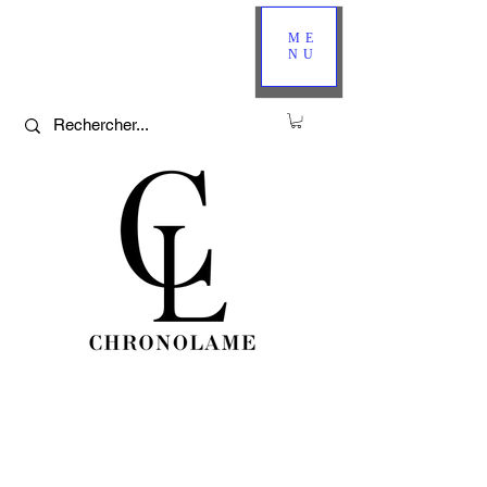
ME
NU