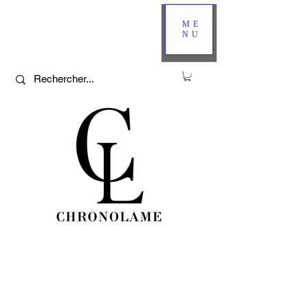
ME
NU