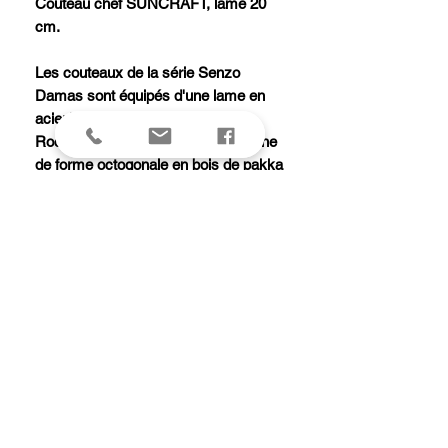
Couteau chef SUNCRAFT, lame 20
cm.
Les couteaux de la série Senzo
Damas sont équipés d'une lame en
acier VG-10 damas d'une dureté
Rockwell de 61 +/- 1, et d'un manche
de forme octogonale en bois de pakka
avec intercalaire blanc.
Ce couteau ne va pas au lave-
vaisselle.