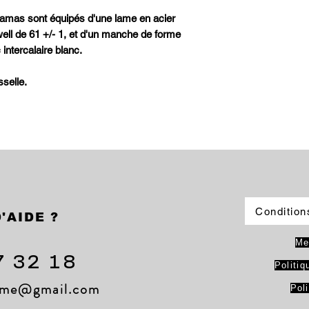
amas sont équipés d'une lame en acier
l de 61 +/- 1, et d'un manche de forme
intercalaire blanc.
selle.
Condition
'AIDE ?
Me
7 32 18
Politiq
lame@gmail.com
Pol