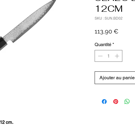
12CM
SKU : SUN.BD02
Prix
113,90 €
Quantité
*
Ajouter au panie
12 cm.