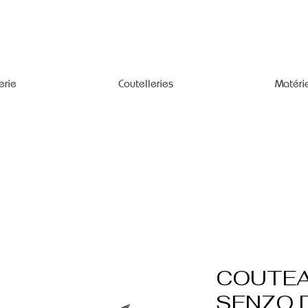
erie
Coutelleries
Matéri
COUTEA
SENZO 