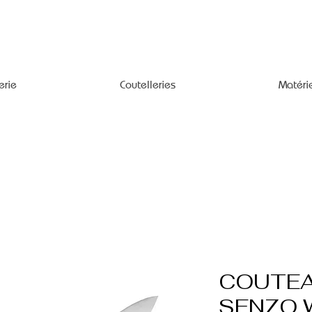
erie
Coutelleries
Matéri
COUTEA
SENZO 