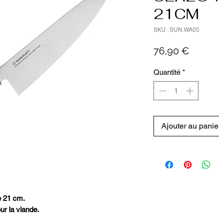
21CM
SKU : SUN.WA05
Prix
76,90 €
Quantité
*
Ajouter au panie
 21 cm.
r la viande.