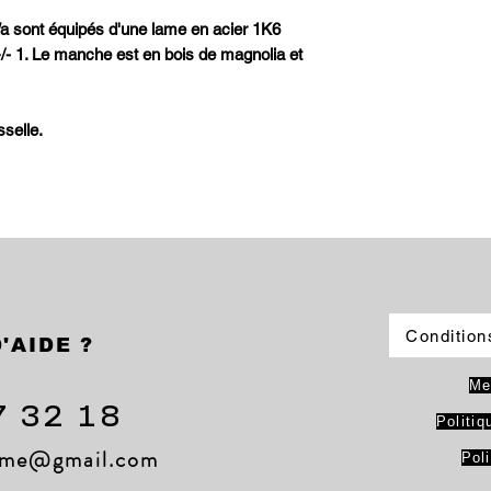
a sont équipés d'une lame en acier 1K6
/- 1. Le manche est en bois de magnolia et
selle.
Condition
'AIDE ?
Me
7 32 18
Politiq
lame@gmail.com
Pol