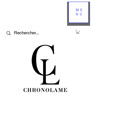
ME
NU