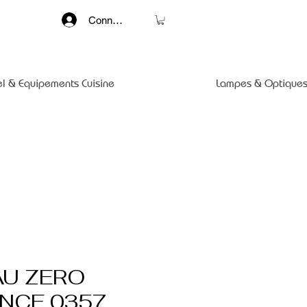
Connexion
el & Equipements Cuisine
Lampes & Optiques
U ZERO
NCE 0357