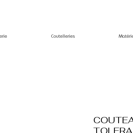
erie
Coutelleries
Matéri
COUTEA
TOLERA