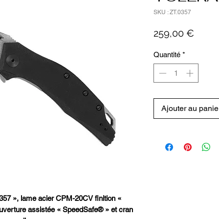
SKU : ZT.0357
Prix
259,00 €
Quantité
*
Ajouter au panie
 », lame acier CPM-20CV finition «
ouverture assistée « SpeedSafe® » et cran