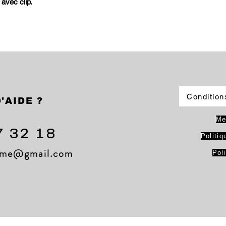
avec clip.
Condition
'AIDE ?
Me
7 32 18
Politiq
lame@gmail.com
Pol