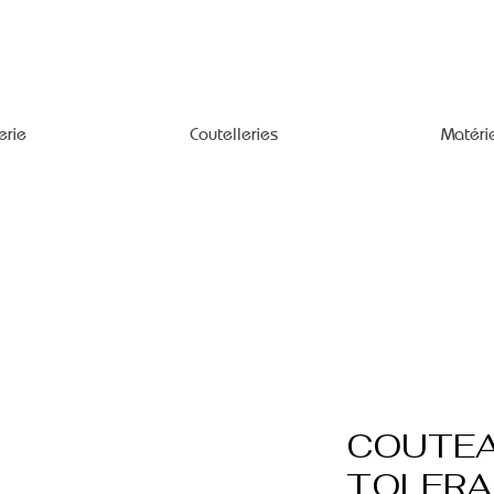
erie
Coutelleries
Matéri
COUTEA
TOLERA