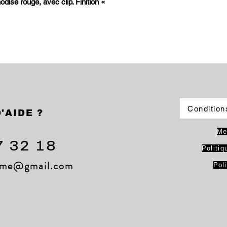
disé rouge, avec clip. Finition «
Condition
'AIDE ?
Me
7 32 18
Politiq
lame@gmail.com
Pol