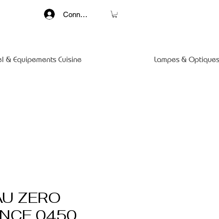
Connexion
el & Equipements Cuisine
Lampes & Optiques
U ZERO
NCE 0450