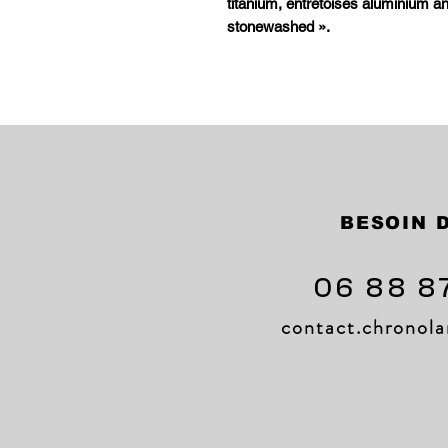
titanium, entretoises aluminium ano
stonewashed ».
BESOIN D
06 88 8
contact.chrono