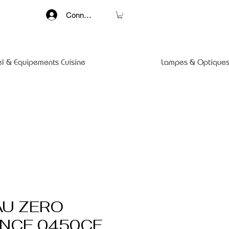
Connexion
el & Equipements Cuisine
Lampes & Optiques
U ZERO
NCE 0450CF