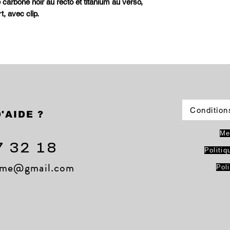
 carbone noir au recto et titanium au verso,
, avec clip.
Condition
'AIDE ?
Me
7 32 18
Politiq
lame@gmail.com
Pol