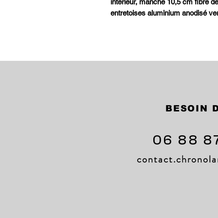
intérieur, manche 10,5 cm fibre de
entretoises aluminium anodisé vert
BESOIN D
06 88 8
contact.chrono