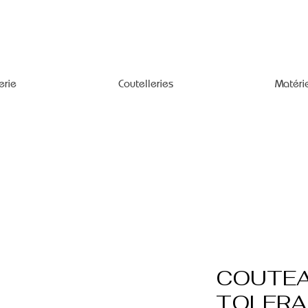
erie
Coutelleries
Matéri
COUTEA
TOLERA