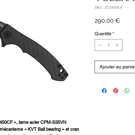
SKU : ZT.0450CF
Prix
290,00 €
Quantité
*
Ajouter au panie
50CF », lame acier CPM-S35VN
 mécanisme « KVT Ball bearing » et cran