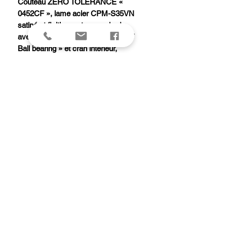
Couteau ZERO TOLERANCE «
0452CF », lame acier CPM-S35VN
satiné et finition « stonewashed »
avec « flipper », mécanisme « KVT
Ball bearing » et cran intérieur,
manche 13 cm fibre de carbone noir
au recto et titanium finition «
stonewashed » au verso, avec clip.