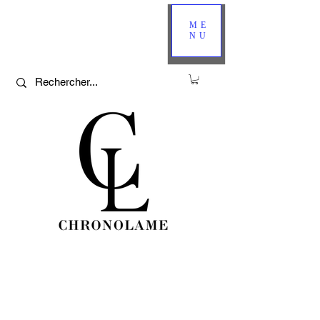
ME
NU