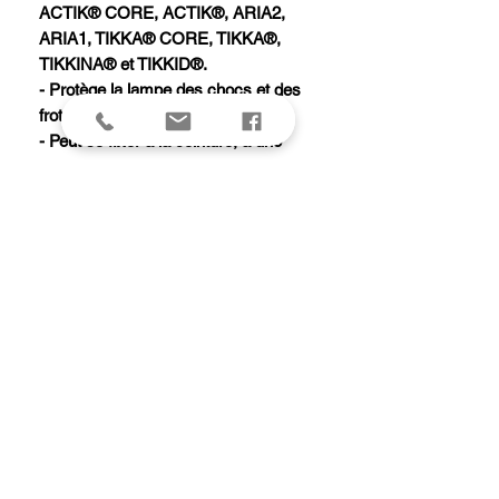
ACTIK® CORE, ACTIK®, ARIA2,
ARIA1, TIKKA® CORE, TIKKA®,
TIKKINA® et TIKKID®.
- Protège la lampe des chocs et des
frottements.
- Peut se fixer à la ceinture, à une
bretelle de sac à dos grâce à la sangle
ou s'accrocher avec un mousqueton.
- Peut contenir un jeu de piles de
rechange.