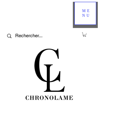
ME
NU