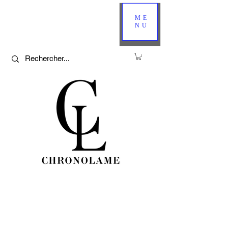
ME
NU