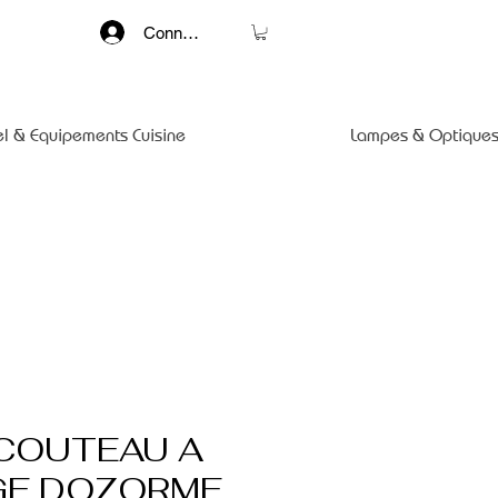
Connexion
el & Equipements Cuisine
Lampes & Optiques
COUTEAU A
E DOZORME