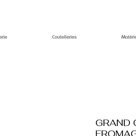
erie
Coutelleries
Matéri
GRAND 
FROMAG