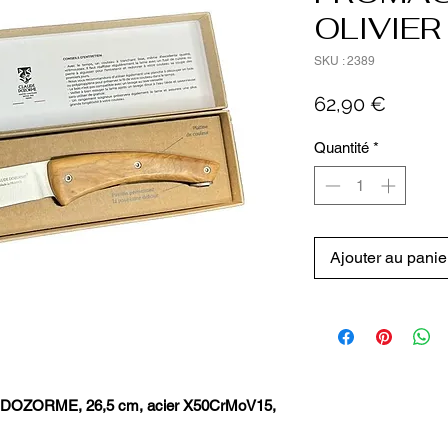
OLIVIER
SKU : 2389
Prix
62,90 €
Quantité
*
Ajouter au panie
e DOZORME, 26,5 cm, acier X50CrMoV15,