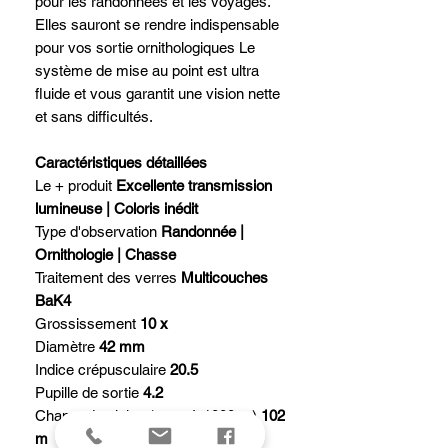
pour les randonnées et les voyages.
Elles sauront se rendre indispensable
pour vos sortie ornithologiques Le
système de mise au point est ultra
fluide et vous garantit une vision nette
et sans difficultés.
Caractéristiques détaillées
Le + produit
Excellente transmission
lumineuse | Coloris inédit
Type d'observation
Randonnée |
Ornithologie | Chasse
Traitement des verres
Multicouches
BaK4
Grossissement
10 x
Diamètre
42 mm
Indice crépusculaire
20.5
Pupille de sortie
4.2
Champ de vision (en m à 1000 m)
102
m