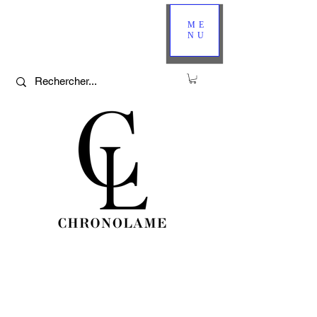
ME
NU