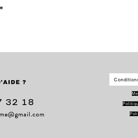
le
Condition
'AIDE ?
Me
7 32 18
Politiq
lame@gmail.com
Pol