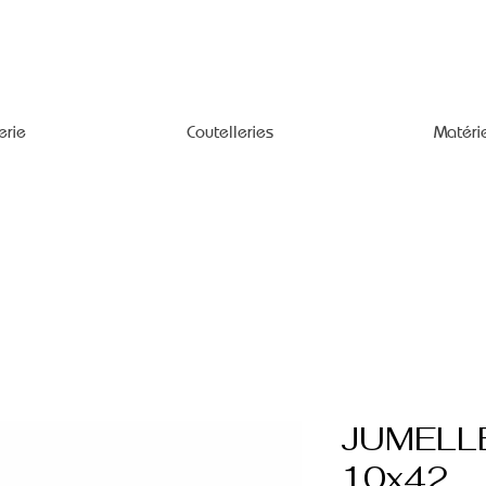
erie
Coutelleries
Matéri
JUMELL
10x42