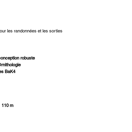
CARACTÉRISTIQUES 
Idéales pour les randon
Oeilletons rétractables
Mise au point ultra-flui
our les randonnées et les sorties
Conception robuste
Livrées avec housse, b
oculaires et objectifs
 conception robuste
rnithologie
es BaK4
)
110 m