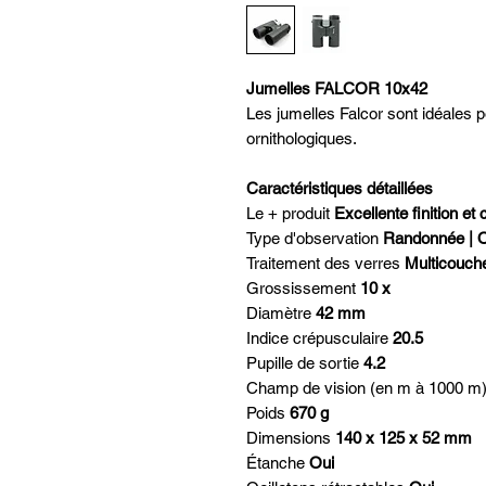
Jumelles FALCOR 10x42
Les jumelles Falcor sont idéales p
ornithologiques.
Caractéristiques détaillées
Le + produit
Excellente finition et
Type d'observation
Randonnée | O
Traitement des verres
Multicouch
Grossissement
10 x
Diamètre
42 mm
Indice crépusculaire
20.5
Pupille de sortie
4.2
Champ de vision (en m à 1000 m
Poids
670 g
Dimensions
140 x 125 x 52 mm
Étanche
Oui