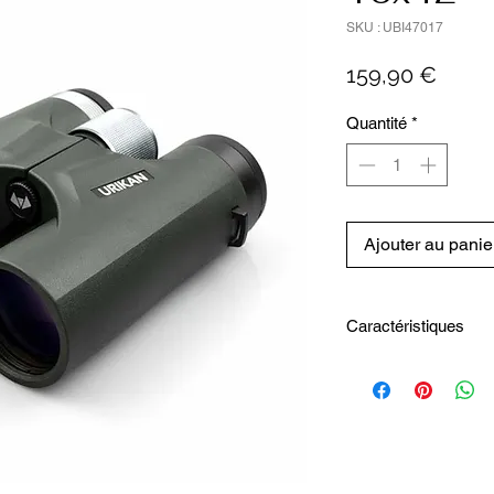
SKU : UBI47017
Prix
159,90 €
Quantité
*
Ajouter au panie
Caractéristiques
Une conception robuste 
permettent de profiter
Équipées d'oeilletons r
séduiront également les
Le confort est égaleme
une mise au point ultra-
Un incontournable dans