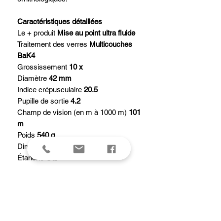
Caractéristiques détaillées
Le + produit
Mise au point ultra fluide
Traitement des verres
Multicouches
BaK4
Grossissement
10 x
Diamètre
42 mm
Indice crépusculaire
20.5
Pupille de sortie
4.2
Champ de vision (en m à 1000 m)
101
m
Poids
540 g
Dimensions
150 x 130 x 54 mm
Étanche
Oui
Oeilletons rétractables
Oui
Système de mise au point
Centrale
Couleur principale
Noir
Produit personnalisable
Oui