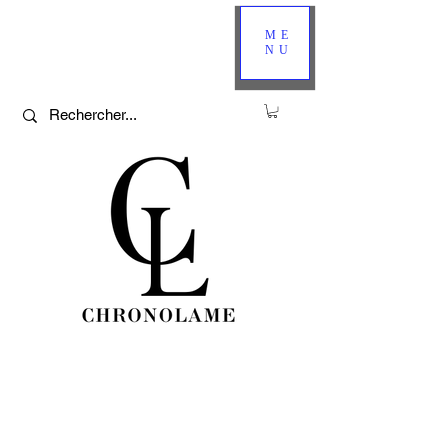
ME
NU