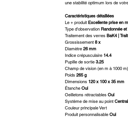
une stabilité optimum lors de votr
Caractéristiques détaillées
Le + produit
Excellente prise en m
Type d'observation
Randonnée et
Traitement des verres
BaK4 | Trai
Grossissement
8 x
Diamètre
26 mm
Indice crépusculaire
14.4
Pupille de sortie
3.25
Champ de vision (en m à 1000 m
Poids
265 g
Dimensions
120 x 100 x 35 mm
Étanche
Oui
Oeilletons rétractables
Oui
Système de mise au point
Centra
Couleur principale
Vert
Produit personnalisable
Oui