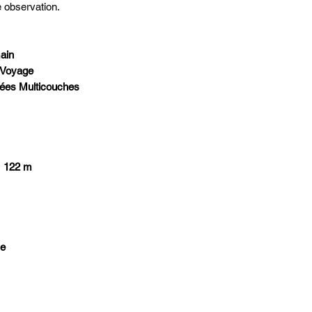
e observation.
ain
 Voyage
tées Multicouches
)
122 m
le