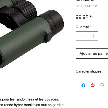
SKU : UBI47002
Prix
99,90 €
Quantité
*
Ajouter au panie
Caractéristiques
CARACTERISTIQUES 
Maniables
Stabilité optimum
Etanches
Oeilletons rétractables
s pour les randonnées et les voyages.
es rende hyper maniables tout en gardant