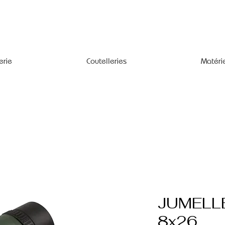
erie
Coutelleries
Matéri
JUMELL
8x26