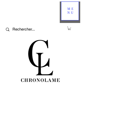
ME
NU