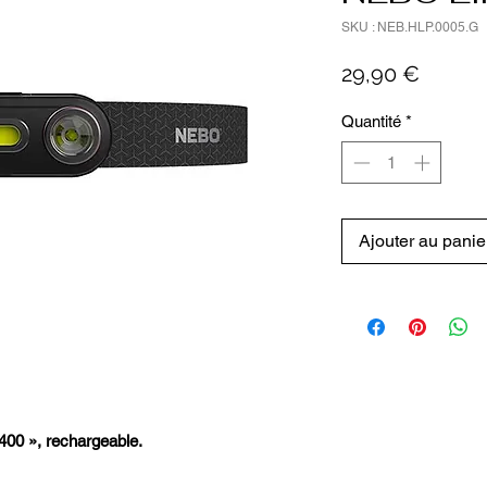
SKU : NEB.HLP.0005.G
Prix
29,90 €
Quantité
*
Ajouter au panie
00 », rechargeable.