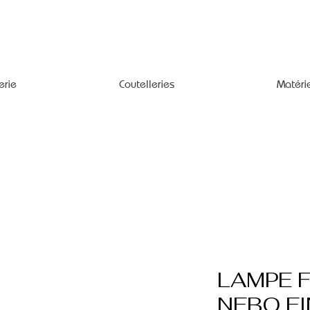
erie
Coutelleries
Matéri
LAMPE 
NEBO EI