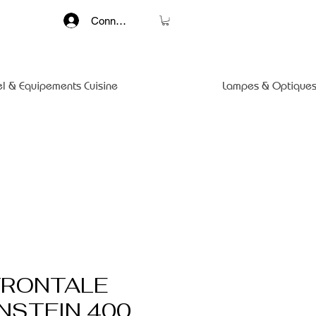
Connexion
el & Equipements Cuisine
Lampes & Optiques
FRONTALE
NSTEIN 400