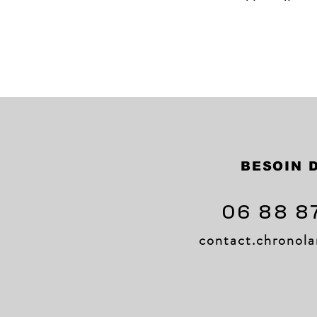
BESOIN D
06 88 8
contact.chrono