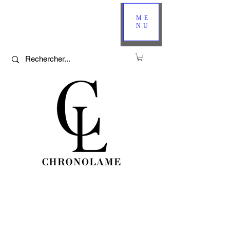
ME
NU