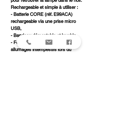
pour retrouver la lampe dans le noir.
Rechargeable et simple à utiliser :
- Batterie CORE (réf. E99ACA)
rechargeable via une prise micro
USB,
- Bandeau démontable et lavable.
- Fonction LOCK pour éviter les
allumages intempestifs lors du
transport/stockage.
- Puissance : 600 lumens
(ANSI/PLATO FL 1).
- Poids : 88g.
- Type de faisceaux : large ou mixte.
- Alimentation : batterie rechargeable
CORE (réf. E99ACA, fournie).
- Temps de charge : 3 h.
- Compatibilité piles : alcalines, lithium
ou rechargeables Ni-MH.
- Étanchéité : IP X4 (résistant aux
intempéries).