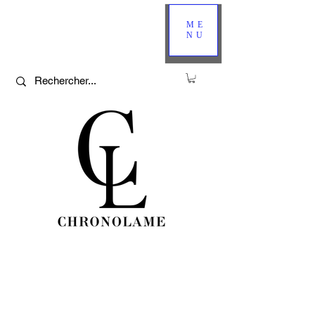
ME
NU