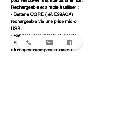
pour retrouver la lampe dans le noir.
Rechargeable et simple à utiliser :
- Batterie CORE (réf. E99ACA)
rechargeable via une prise micro
USB,
- Bandeau démontable et lavable.
- Fonction LOCK pour éviter les
allumages intempestifs lors du
transport/stockage.
- Puissance : 600 lumens
(ANSI/PLATO FL 1).
- Poids : 88g.
- Type de faisceaux : large ou mixte.
- Alimentation : batterie rechargeable
CORE (réf. E99ACA, fournie).
- Temps de charge : 3 h.
- Compatibilité piles : alcalines, lithium
ou rechargeables Ni-MH.
- Étanchéité : IP X4 (résistant aux
intempéries).