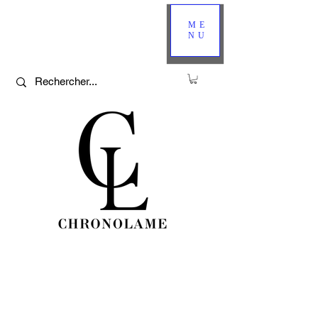
ME
NU