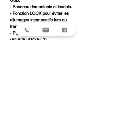
USB.
- Bandeau démontable et lavable.
- Fonction LOCK pour éviter les
allumages intempestifs lors du
transport/stockage.
- Puissance : 450 lumens
(ANSI/PLATO FL 1).
- Poids : 84g.
- Type de faisceaux : large.
- Alimentation : batterie rechargeable
CORE 1250 mAh (fournie) (réf.
E99ACA) ou 3 piles AAA/LR03 (non
fournies).
- Temps de charge : 3 h.
- Compatibilité piles : alcalines, lithium
ou rechargeables Ni-MH.
- Étanchéité : IP X4 (résistant aux
intempéries).