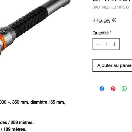
SKU : NEB.FLT.1015.G
Prix
229,95 €
Quantité
*
Ajouter au panie
00 », 350 mm, diamètre : 65 mm,
ndes / 253 mètres.
 / 189 mètres.