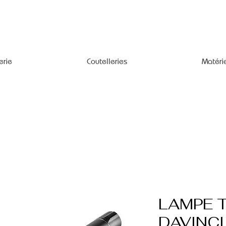
erie
Coutelleries
Matéri
LAMPE 
DAVINCI