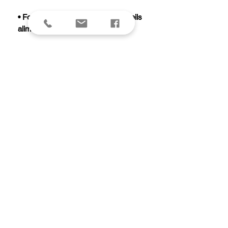
• Fonction Power Bank pour appareils
alimentés par USB.
• Alimentation : batterie rechargeable
Li-ion 21700 4.2v 4500mAh (fournie).
• Résistante à l’eau (IP67).
• Lanière détachable.
• Poids : 386 g.
Livrée en blister.