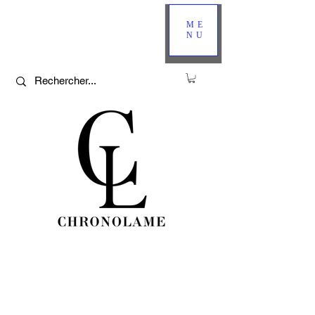
ME
NU