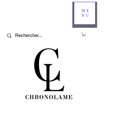
ME
NU