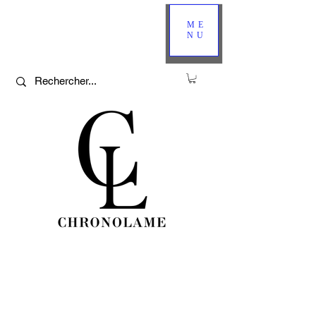
ME
NU