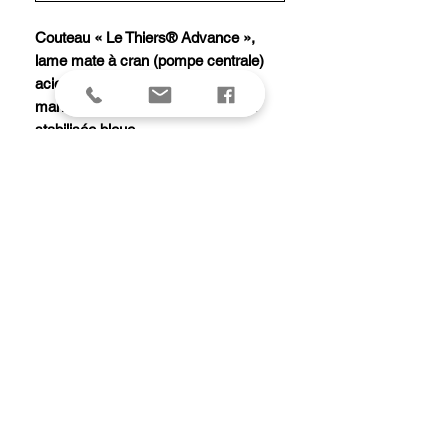
Couteau « Le Thiers® Advance »,
lame mate à cran (pompe centrale)
acier RWL34, mitre inox mate,
manche 11,5 cm loupe de peuplier
stabilisée bleue.
Modèle équipé d'une butée de lame
garantissant la longévité de la coupe.
Livré avec pochette cuir.