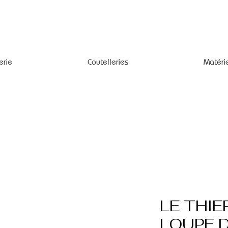
erie
Coutelleries
Matéri
LE THI
LOUPE 