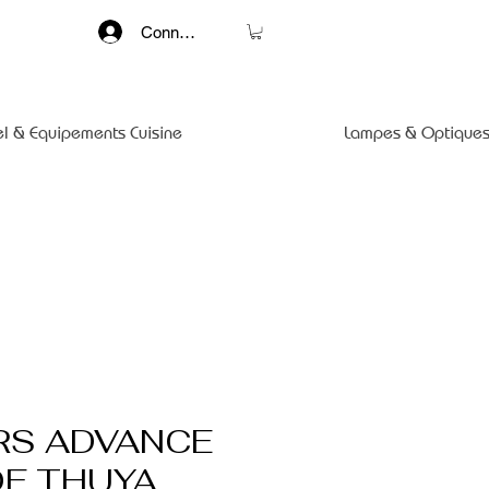
Connexion
el & Equipements Cuisine
Lampes & Optiques
ERS ADVANCE
DE THUYA