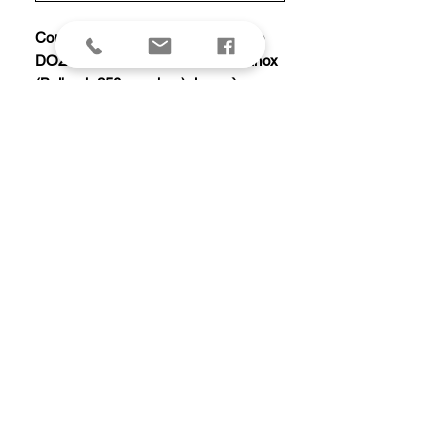
Couteau « Le Thiers® » par Claude
DOZORME, entièrement damas inox
(Balbach 250 couches), lame à cran
intérieur, manche 11 cm habillage
corne de bélier, en coffret chêne.