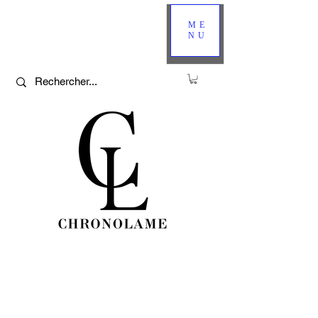
ME
NU