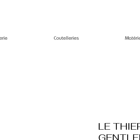
erie
Coutelleries
Matéri
LE THIE
GENTL