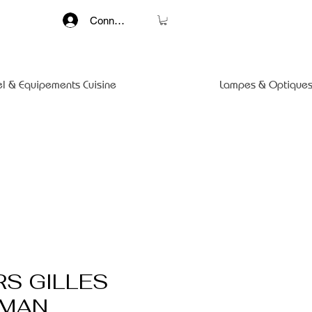
Connexion
el & Equipements Cuisine
Lampes & Optiques
RS GILLES
EMAN