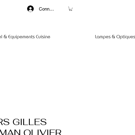
Connexion
el & Equipements Cuisine
Lampes & Optiques
RS GILLES
MAN OLIVIER