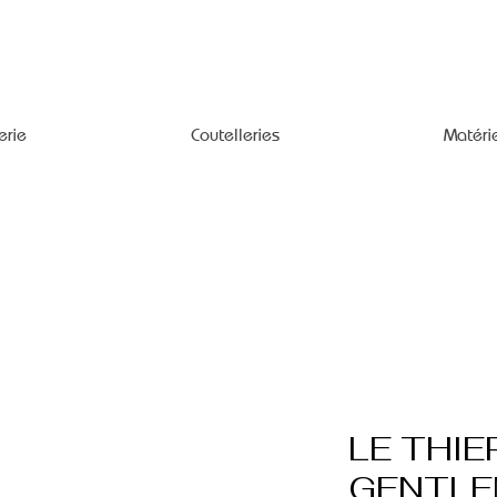
erie
Coutelleries
Matéri
LE THIE
GENTLE