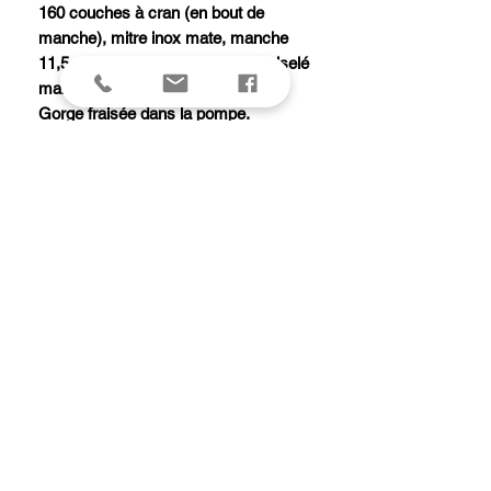
160 couches à cran (en bout de
manche), mitre inox mate, manche
11,5 cm ébène, ressort forgé et ciselé
main.
Gorge fraisée dans la pompe.
Modèle équipé d'une butée de lame
garantissant la longévité de la coupe.
Livré avec pochette cuir.