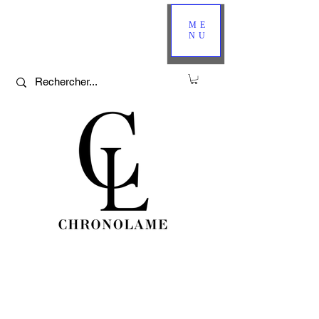
ME
NU