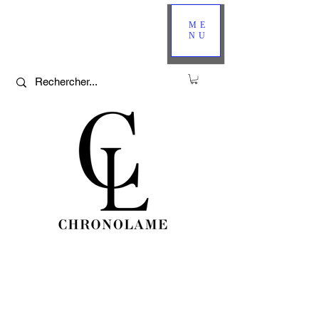
ME
NU