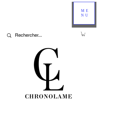
ME
NU