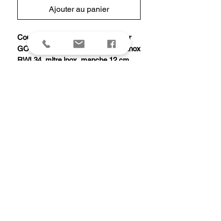
Ajouter au panier
Couteau « Le Thiers® PIROU » par
GOYON-CHAZEAU, lame damas inox
RWL34, mitre inox, manche 12 cm
fibre de carbone, ressort forgé et
guilloché main avec gravure du
château de Pirou.