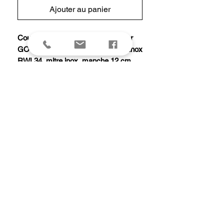
Ajouter au panier
Couteau « Le Thiers® PIROU » par
GOYON-CHAZEAU, lame damas inox
RWL34, mitre inox, manche 12 cm
frêne olivier, ressort forgé et guilloché
main avec gravure du château de
Pirou.