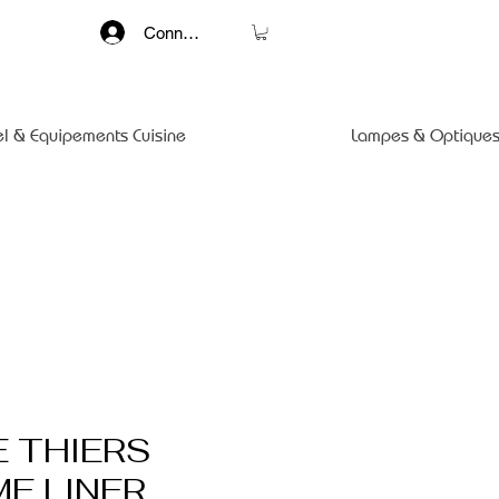
Connexion
el & Equipements Cuisine
Lampes & Optiques
E THIERS
E LINER