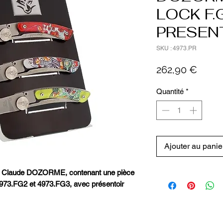
LOCK F.
PRESEN
SKU : 4973.PR
Prix
262,90 €
Quantité
*
Ajouter au panie
ar Claude DOZORME, contenant une pièce
973.FG2 et 4973.FG3, avec présentoir