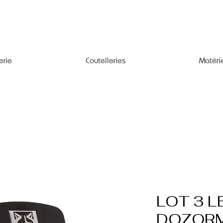
erie
Coutelleries
Matéri
LOT 3 L
DOZORM