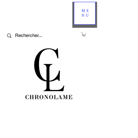
ME
NU