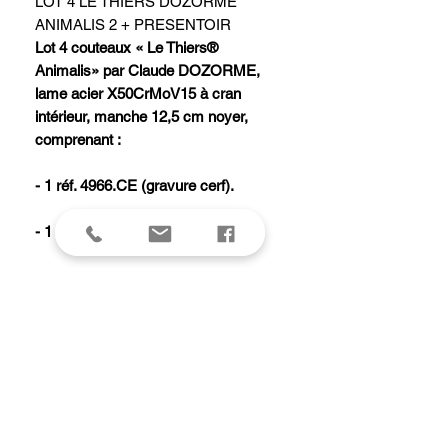
LOT 4 LE THIERS DOZORME
ANIMALIS 2 + PRESENTOIR
Lot 4 couteaux « Le Thiers®
Animalis» par Claude DOZORME,
lame acier X50CrMoV15 à cran
intérieur, manche 12,5 cm noyer,
comprenant :
- 1 réf. 4966.CE (gravure cerf).
- 1 réf. 4966.SA (gravure sanglier).
- 1 réf. 4966.BE (gravure bécasse).
- 1 réf. 4966.CH (gravure chien).
Livré avec un présentoir carton
(offert).