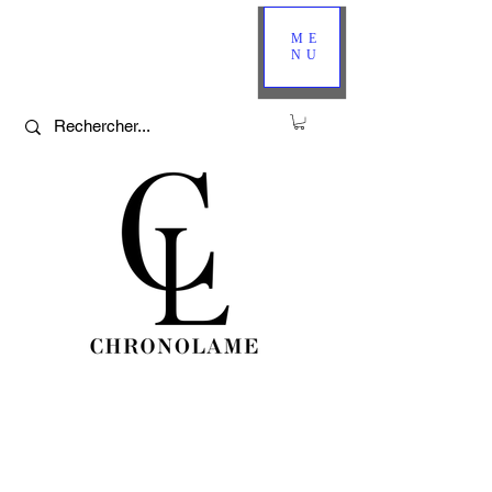
ME
NU