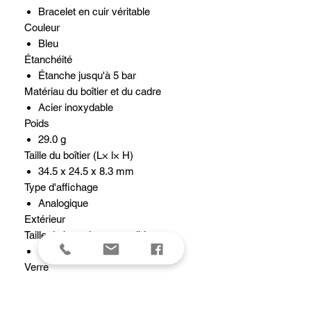
Bracelet en cuir véritable
Couleur
Bleu
Étanchéité
Étanche jusqu'à 5 bar
Matériau du boîtier et du cadre
Acier inoxydable
Poids
29.0 g
Taille du boîtier (L× l× H)
34.5 x 24.5 x 8.3 mm
Type d'affichage
Analogique
Extérieur
Taille de bracelet compatible
130 à 180 mm
Verre
Verre minéral
Fonctions de la montre