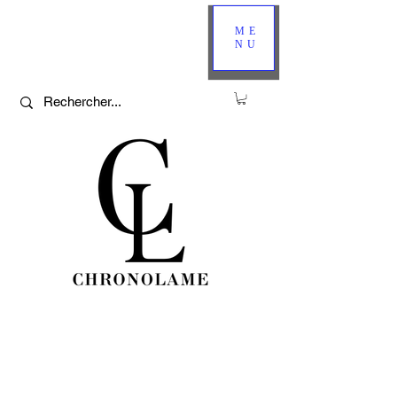
ME
NU