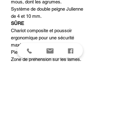
mous, dont les agrumes.
Système de double peigne Julienne
de 4 et 10 mm.
SÛRE
Chariot composite et poussoir
ergonomique pour une sécurité
maximum.
Pieds antidérapants.
Zone de préhension sur les lames.
MULTIFONCTION
Rondelles lisses ou ondulées, coupes
Juliennes, coupe gaufrée.
Réglage précis de la hauteur de coupe
d'ultra fin jusqu’à une épaisseur de
10mm.
Entretien : Passe au lave-vaisselle.
Lavage des lames à la main conseillé
pour préserver leur tranchant.