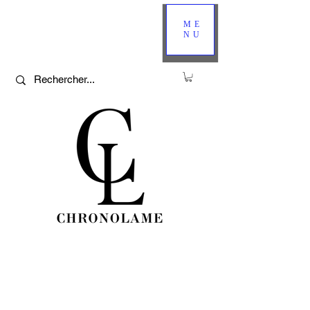
ME
NU