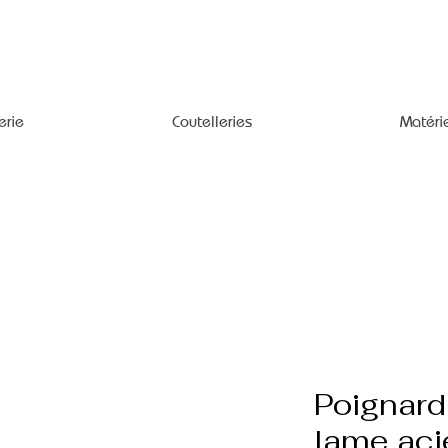
erie
Coutelleries
Matéri
Poignar
lame aci