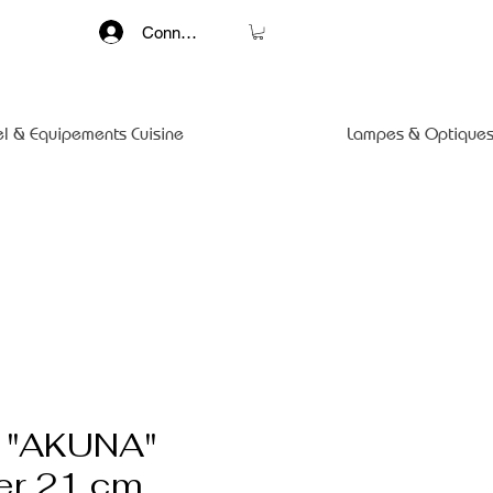
Connexion
el & Equipements Cuisine
Lampes & Optiques
d "AKUNA"
er 21 cm