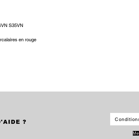
M SVN S35VN
rcalaires en rouge
Condition
'AIDE ?
Me