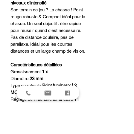
niveaux d'intensité
Son terrain de jeu ? La chasse ! Point
rouge robuste & Compact idéal pour la
chasse. Un seul objectif : être rapide
pour réussir quand c'est nécessaire.
Pas de distance oculaire, pas de
parallaxe. Idéal pour les courtes
distances et un large champ de vision.
Caractéristiques détaillées
Grossissement
1 x
Diamètre
23 mm
Type de réticule
Point lumineux | 2
MOA
Réglage de l'intensité lumineuse
11
positions
Type de click
0,5 MOA
Poids
120 g
Dimensions
45 x 68 cm