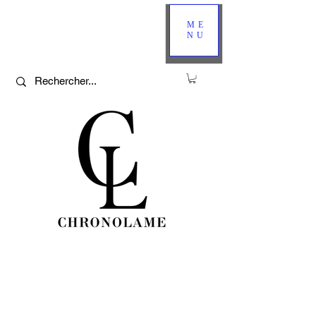
ME
NU