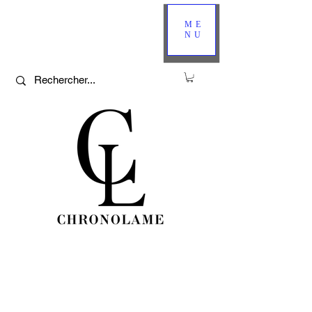
ME
NU