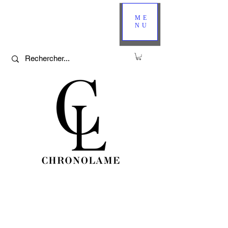
ME
NU