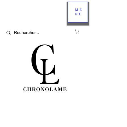
ME
NU