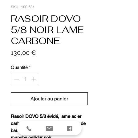
SKU : 100.581
RASOIR DOVO
5/8 NOIR LAME
CARBONE
Prix
130,00 €
Quantité
*
Ajouter au panier
Rasoir DOVO 5/8 évidé, lame acier
carbone (convenant pour tout type de
barbe, à essuyer après usage),
manche cellidur noir.