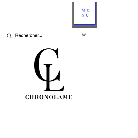
ME
NU