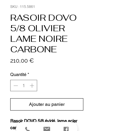
SKU : 115.5861
RASOIR DOVO
5/8 OLIVIER
LAME NOIRE
CARBONE
Prix
210,00 €
Quantité
*
Ajouter au panier
Rasoir DOVO 5/8 évidé, lame acier
carbone noire oxydée (convenant