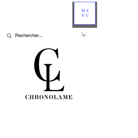
ME
NU