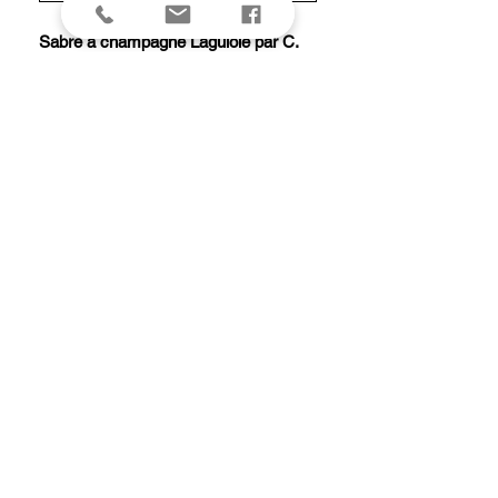
Sabre à champagne Laguiole par C.
DOZORME, lame 34 cm inox,
manche olivier, en coffret bois.