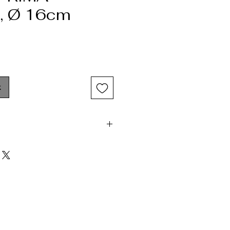
, Ø 16cm
k
haut16 cm
.5 cm
m
cm
cm
ction13.5 cm
 Tous feux et four