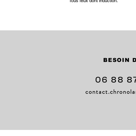
Tous feux dont induction.
BESOIN D
06 88 8
contact.chrono