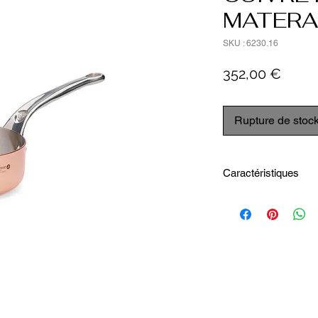
MATERA
SKU : 6230.16
Prix
352,00 €
Rupture de stoc
Caractéristiques
Diamètre intérieur 
Hauteur intérieure5
Capacité1 L
Hauteur totale11 c
Longueur totale33 
Largeur totale16.4 
Diamètre fond indu
Poids (Kg)1.14 kg
Source de chaleur -