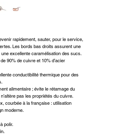
Entretien - Ne pass
Lavage - A la main
Matières - Cuivre
Induction - Oui
Queue fixe
Diamètre - Ø 16cm
evenir rapidement, sauter, pour le service,
vertes. Les bords bas droits assurent une
t une excellente caramélisation des sucs.
de 90% de cuivre et 10% d’acier
ellente conductibilité thermique pour des
s.
ement alimentaire ; évite le rétamage du
i n’altère pas les propriétés du cuivre.
, courbée à la française : utilisation
ign moderne.
 polir.
in.